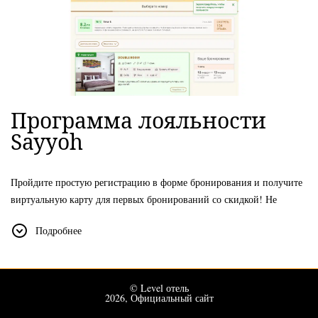
Программа лояльности
Sayyoh
Пройдите простую регистрацию в форме бронирования и получите
виртуальную карту для первых бронирований со скидкой! Не
нужно запоминать номер карты — она привязана к вашему номеру
Подробнее
телефона. Чтобы ночи накапливались, обязательно войдите в свой
аккаунт в форме бронирования перед оформлением брони.
Уровни программы:
© Level отель
Base
2026, Официальный сайт
— скидка 10%